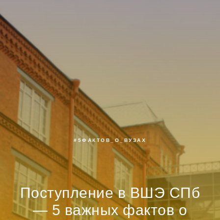
#5ФАКТОВ_О_ВУЗАХ
Поступление в ВШЭ СПб
— 5 важных фактов о