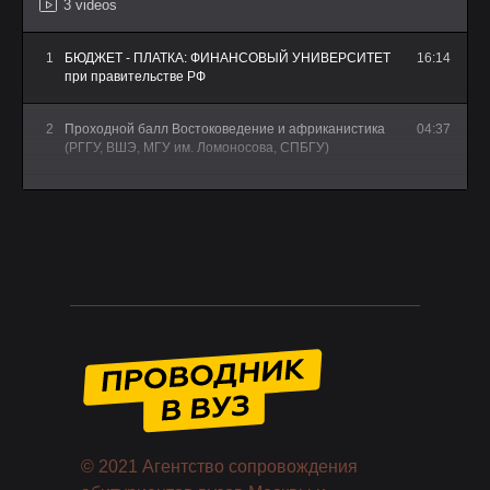
3 videos
1
БЮДЖЕТ - ПЛАТКА: ФИНАНСОВЫЙ УНИВЕРСИТЕТ
16:14
при правительстве РФ
2
Проходной балл Востоковедение и африканистика
04:37
(РГГУ, ВШЭ, МГУ им. Ломоносова, СПБГУ)
3
10 ФАКТОВ О МГТУ им. БАУМАНА - Как поступить и
5:23
учиться на инженера в Техническом университете
Москвы
© 2021 Агентство сопровождения