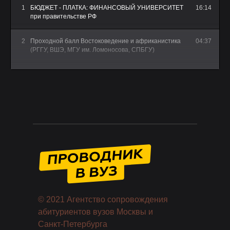
1
БЮДЖЕТ - ПЛАТКА: ФИНАНСОВЫЙ УНИВЕРСИТЕТ
16:14
при правительстве РФ
2
Проходной балл Востоковедение и африканистика
04:37
(РГГУ, ВШЭ, МГУ им. Ломоносова, СПБГУ)
3
10 ФАКТОВ О МГТУ им. БАУМАНА - Как поступить и
5:23
учиться на инженера в Техническом университете
Москвы
© 2021 Агентство сопровождения
абитуриентов вузов Москвы и
Санкт-Петербурга